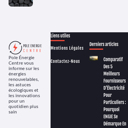
Liens utiles
Derniers articles
Mentions Légales
Pole Énergie
Comparatif
Contactez-Nous
Centre vous
Des 5
informe sur les
énergies
Meilleurs
renouvelables,
Fournisseurs
les astuces
D’Électricité
écologiques et
Pour
les innovations
pour un
Particuliers :
quotidien plus
Pourquoi
sain
ENGIE Se
Démarque En